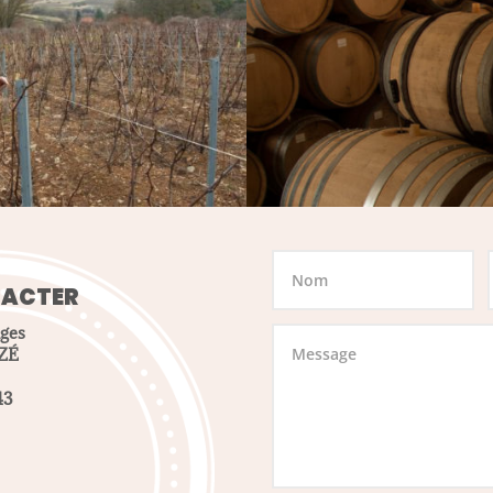
TACTER
ges
AZÉ
43