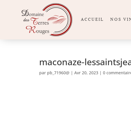
ACCUEIL
NOS VI
maconaze-lessaintsje
par
pb_71960@
|
Avr 20, 2023
|
0 commentair