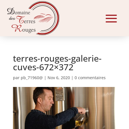
terres-rouges-galerie-
cuves-672×372
par
pb_71960@
|
Nov 6, 2020
|
0 commentaires